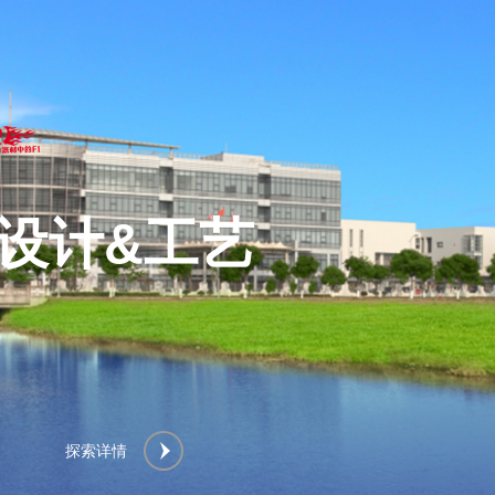
设计&工艺
探索详情