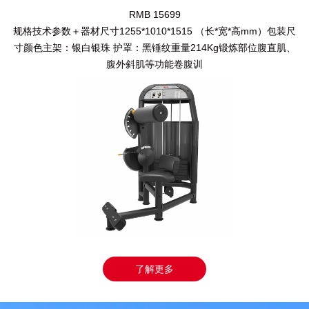
RMB 15699
规格技术参数＋器材尺寸1255*1010*1515 （长*宽*高mm）包装尺
寸颜色主架：银白银珠 护罩：黑锤纹重量214Kg锻炼部位腹直肌、
腹外斜肌等功能卷腹训
了解更多