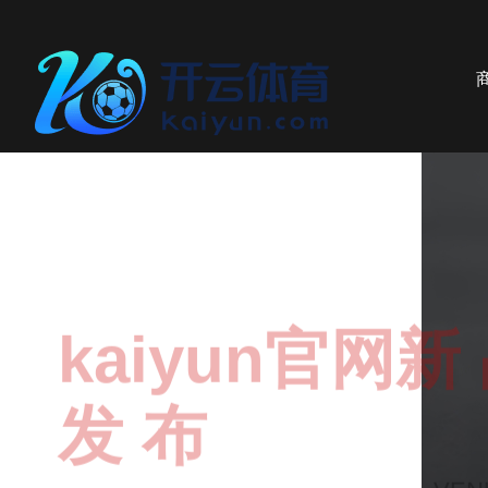
kaiyun.com
首 创 双 屏