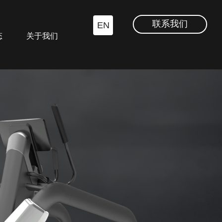
联系我们
EN
态
关于我们