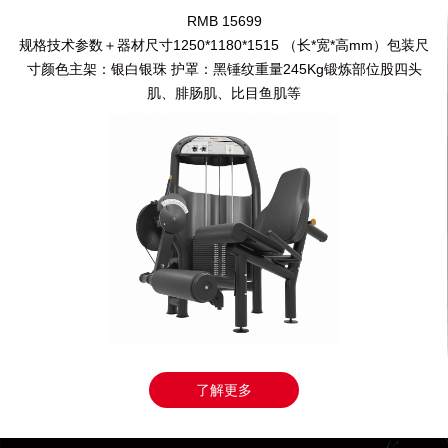
RMB 15699
规格技术参数＋器材尺寸1250*1180*1515 （长*宽*高mm）包装尺
寸颜色主架：银白银珠 护罩：黑锤纹重量245Kg锻炼部位股四头
肌、腓肠肌、比目鱼肌等
了解更多