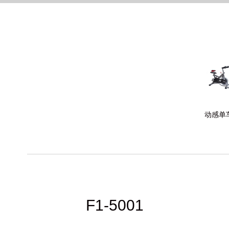
动感单
F1-5001