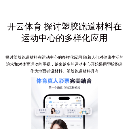
开云体育 探讨塑胶跑道材料在
运动中心的多样化应用
探讨塑胶跑道材料在运动中心的多样化应用 随着人们对健康生活的
追求和对体育运动的重视，越来越多的运动中心开始采用塑胶跑道
作为地面铺设材料。塑胶跑道材料具有