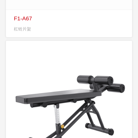
F1-A67
杠铃片架