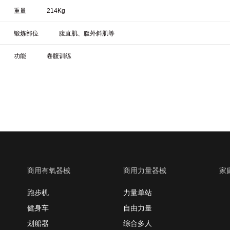
重量
214Kg
锻炼部位
腹直肌、腹外斜肌等
功能
卷腹训练
商用有氧器械
商用力量器械
家
跑步机
力量单站
健身车
自由力量
划船器
综合多人