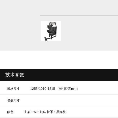
技术参数
器材尺寸
1255*1010*1515 （长*宽*高mm）
包装尺寸
颜色
主架：银白银珠 护罩：黑锤纹