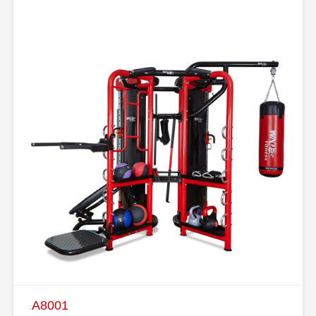
A8001