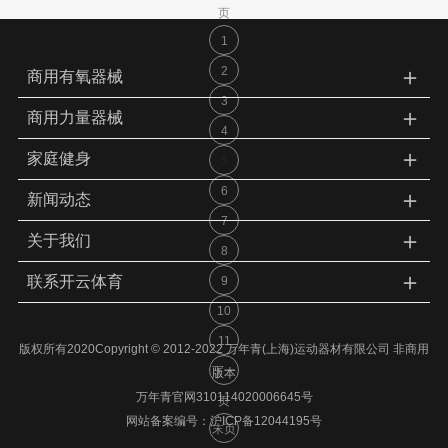
页
1
＋
2
商用有氧器械
3
＋
商用力量器械
4
＋
家庭健身
5
6
＋
新闻动态
7
＋
关于我们
8
＋
联系开云体育
9
10
11
版权所有2020Copyright © 2012-2022 万年青(上海)运动器材有限公司 非商用
下一
版本
万年青官网310114020006645号
页
网站备案编号：
沪ICP备12044195号
末页