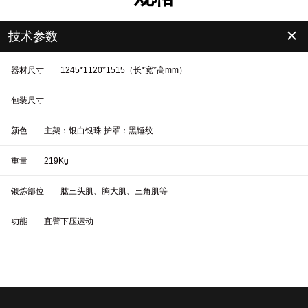
＋
技术参数
器材尺寸
1245*1120*1515（长*宽*高mm）
包装尺寸
颜色
主架：银白银珠 护罩：黑锤纹
重量
219Kg
锻炼部位
肱三头肌、胸大肌、三角肌等
功能
直臂下压运动