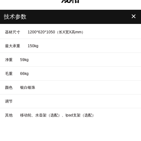
＋
技术参数
器材尺寸
1200*620*1050（长X宽X高mm）
最大承重
150kg
净重
59kg
毛重
66kg
颜色
银白银珠
调节
其他
移动轮、水壶架（选配）、Ipad支架（选配）