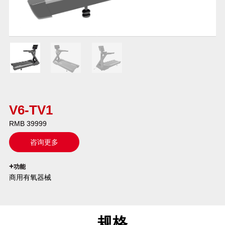
V6-TV1
RMB 39999
咨询更多
`
+
功能
商用有氧器械
规格