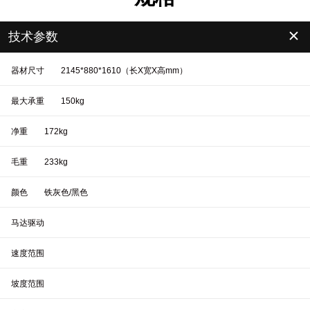
＋
技术参数
器材尺寸
2145*880*1610（长X宽X高mm）
最大承重
150kg
净重
172kg
毛重
233kg
颜色
铁灰色/黑色
马达驱动
速度范围
坡度范围