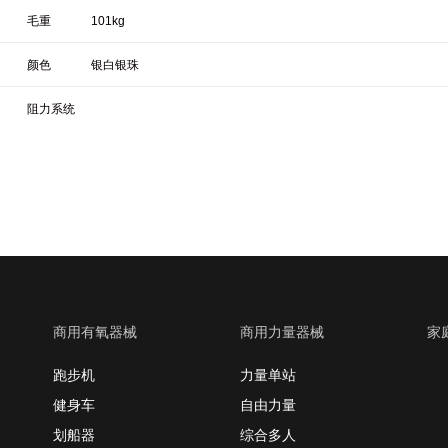
毛重
101kg
颜色
银白银珠
阻力系统
商用有氧器械
商用力量器械
家
跑步机
力量单站
健身车
自由力量
划船器
综合多人