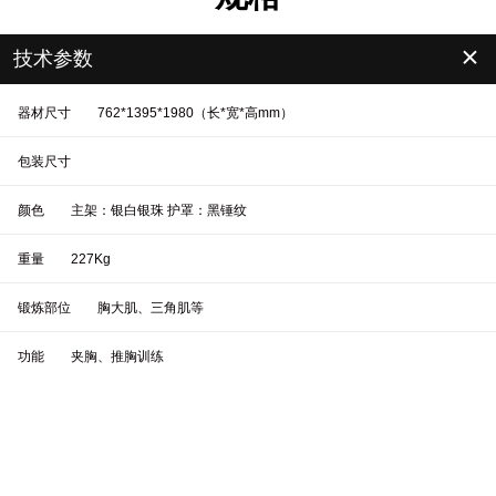
＋
技术参数
器材尺寸
762*1395*1980（长*宽*高mm）
包装尺寸
颜色
主架：银白银珠 护罩：黑锤纹
重量
227Kg
锻炼部位
胸大肌、三角肌等
功能
夹胸、推胸训练